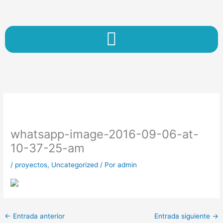
Ir
al
contenido
whatsapp-image-2016-09-06-at-
10-37-25-am
/
proyectos
,
Uncategorized
/ Por
admin
←
Entrada anterior
Entrada siguiente
→