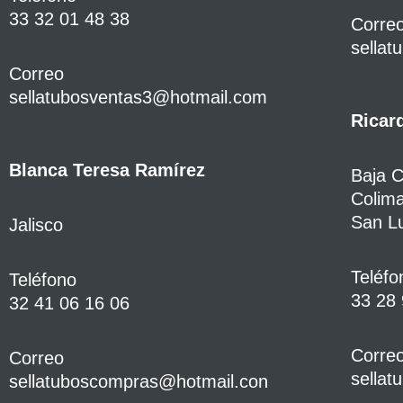
33 32 01 48 38
Corre
sellat
Correo
sellatubosventas3@hotmail.com
Ricar
Blanca Teresa Ramírez
Baja C
Colima
San Lu
Jalisco
Teléfo
Teléfono
33 28 
32 41 06 16 06
Corre
Correo
sella
sellatuboscompras@hotmail.con