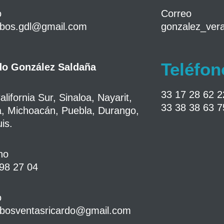
o
Correo
ubos.gdl@gmail.com
gonzalez_ver
Teléfon
do González Saldaña
33 17 28 62 2
alifornia Sur, Sinaloa, Nayarit,
33 38 38 63 7
, Michoacán, Puebla, Durango,
is.
no
98 27 04
o
tubosventasricardo@gmail.com