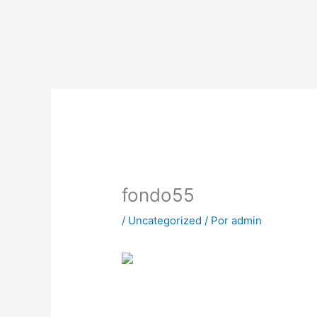
Ir
al
contenido
fondo55
/
Uncategorized
/ Por
admin