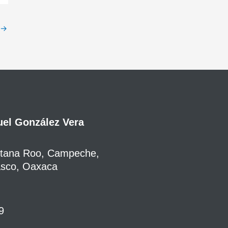
→
el González Vera
ntana Roo, Campeche,
asco, Oaxaca
9